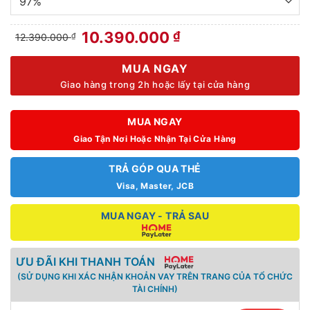
Giá
Giá
10.390.000
₫
12.390.000
₫
gốc
hiện
là:
tại
MUA NGAY
12.390.000 ₫.
là:
Giao hàng trong 2h hoặc lấy tại cửa hàng
10.390.000 ₫.
MUA NGAY
Giao Tận Nơi Hoặc Nhận Tại Cửa Hàng
TRẢ GÓP QUA THẺ
Visa, Master, JCB
MUA NGAY - TRẢ SAU
ƯU ĐÃI KHI THANH TOÁN
(SỬ DỤNG KHI XÁC NHẬN KHOẢN VAY TRÊN TRANG CỦA TỔ CHỨC
TÀI CHÍNH)