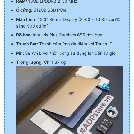
RAM:
16GB LPDDR3 2133 MHz
Ổ cứng:
512GB SSD PCIe
Màn hình:
13.3″ Retina Display (2560 x 1600) với độ
sáng 500 cd/m²
Đồ họa:
Intel Iris Plus Graphics 655 tích hợp
Touch Bar:
Thanh cảm ứng đa điểm với Touch ID
Pin:
58 Wh LiPo, thời lượng sử dụng lên đến 10 giờ
Trọng lượng:
Chỉ 1.37 kg