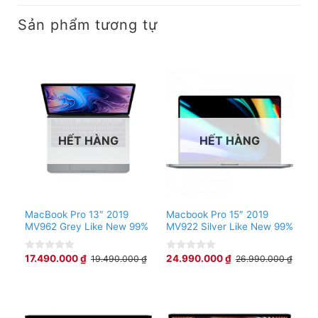
Sản phẩm tương tự
HẾT HÀNG
HẾT HÀNG
MacBook Pro 13″ 2019
Macbook Pro 15″ 2019
MV962 Grey Like New 99%
MV922 Silver Like New 99%
17.490.000
₫
24.990.000
₫
19.490.000
₫
26.990.000
₫
0
0
out
out
of
of
5
5