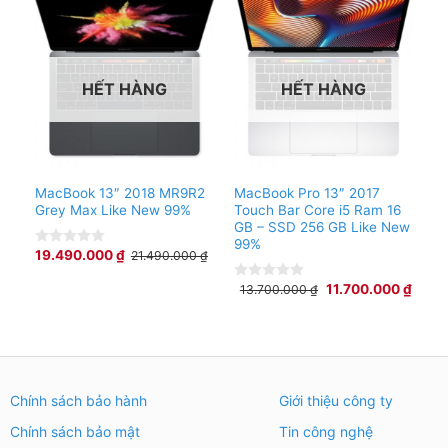
HẾT HÀNG
HẾT HÀNG
MacBook 13″ 2018 MR9R2
MacBook Pro 13″ 2017
Grey Max Like New 99%
Touch Bar Core i5 Ram 16
GB – SSD 256 GB Like New
99%
19.490.000
₫
21.490.000
₫
0
out
of
11.700.000
₫
13.700.000
₫
0
5
out
of
5
Chính sách bảo hành
Giới thiệu công ty
Chính sách bảo mật
Tin công nghệ