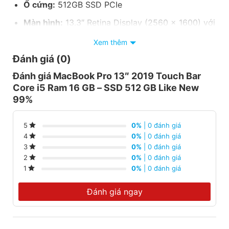
Ổ cứng:
512GB SSD PCIe
Màn hình:
13.3″ Retina Display (2560 x 1600) với
độ sáng 500 cd/m²
Xem thêm
Đồ họa:
Intel Iris Plus Graphics 655 tích hợp
Đánh giá (0)
Touch Bar:
Thanh cảm ứng đa điểm với Touch ID
Đánh giá MacBook Pro 13″ 2019 Touch Bar
Core i5 Ram 16 GB – SSD 512 GB Like New
Pin:
58 Wh LiPo, thời lượng sử dụng lên đến 10
99%
giờ
Trọng lượng:
Chỉ 1.37 kg
0%
| 0 đánh giá
5
0%
| 0 đánh giá
4
0%
| 0 đánh giá
3
0%
| 0 đánh giá
2
0%
| 0 đánh giá
1
Đánh giá ngay