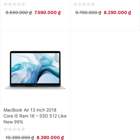
0
0
9.590.000
₫
7.590.000
₫
9.790.000
₫
8.290.000
₫
out
out
of
of
5
5
MacBook Air 13 inch 2018
Core i5 Ram 16 – SSD 512 Like
New 99%
0
10.390.000
₫
8.390.000
₫