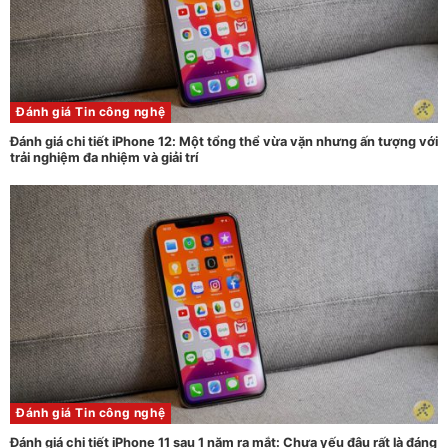
Đánh giá
Tin công nghệ
Đánh giá chi tiết iPhone 12: Một tổng thể vừa vặn nhưng ấn tượng với
trải nghiệm đa nhiệm và giải trí
Đánh giá
Tin công nghệ
Đánh giá chi tiết iPhone 11 sau 1 năm ra mắt: Chưa yếu đâu rất là đáng