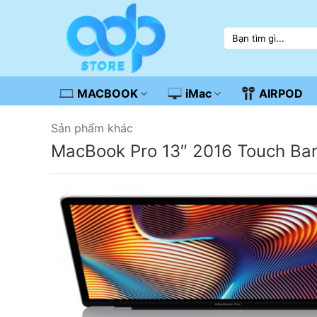
Skip
to
Tìm
content
kiếm:
MACBOOK
iMac
AIRPOD
Sản phẩm khác
MacBook Pro 13″ 2016 Touch Ba