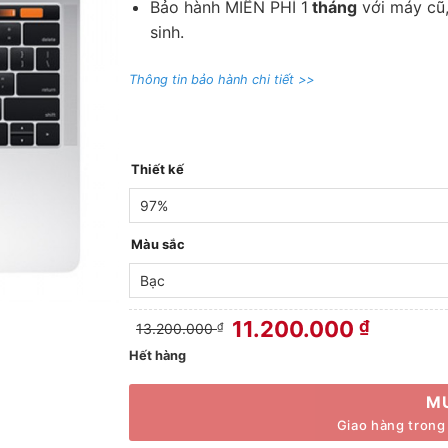
Bảo hành MIỄN PHÍ 1
tháng
với máy cũ,
sinh.
Thông tin bảo hành chi tiết >>
Thiết kế
Màu sắc
Giá
Giá
11.200.000
₫
13.200.000
₫
gốc
hiện
Hết hàng
là:
tại
13.200.000 ₫.
là:
11.200.0
M
Giao hàng trong 