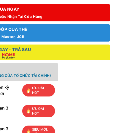
UA NGAY
Hoặc Nhận Tại Cửa Hàng
GÓP QUA THẺ
, Master, JCB
AY - TRẢ SAU
G CỦA TỔ CHỨC TÀI CHÍNH)
ọn kỳ
ƯU ĐÃI
HOT
ới
hạn 3
ƯU ĐÃI
HOT
hạn 3
SIÊU MỚI,