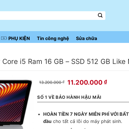
PHỤ KIỆN
Tin công nghệ
Sửa chữa
r Core i5 Ram 16 GB – SSD 512 GB Lik
11.200.000
₫
13.200.000
₫
SỐ 1 VỀ BẢO HÀNH HẬU MÃI
HOÀN TIỀN 7 NGÀY MIỄN PHÍ VỚI BẤT
đầu
cho tất cả lỗi do máy phát sinh.