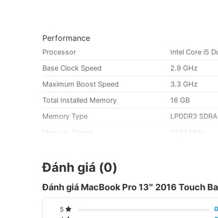
Performance
Processor
Intel Core i5 
Base Clock Speed
2.9 GHz
Maximum Boost Speed
3.3 GHz
Total Installed Memory
16 GB
Memory Type
LPDDR3 SDR
Memory Speed
2133 MHz
Memory Slots
None
Đánh giá (0)
Graphics Type
Integrated
GPU
Intel Iris Grap
Đánh giá MacBook Pro 13″ 2016 Touch Ba
Display
Size
13.3″
5