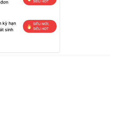
SIÊU HOT
 đơn
n kỳ hạn
SIÊU MỚI,
SIÊU HOT
át sinh