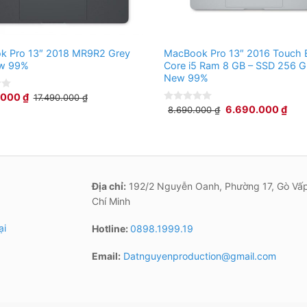
k Pro 13″ 2018 MR9R2 Grey
MacBook Pro 13″ 2016 Touch 
5 GHz)
ew 99%
Core i5 Ram 8 GB – SSD 256 G
New 99%
.000
₫
17.490.000
₫
6.690.000
₫
8.690.000
₫
0
out
of
5
 (LiPo)
able
Địa chỉ:
192/2 Nguyễn Oanh, Phường 17, Gò Vấp
Chí Minh
60 Hz
ại
Hotline:
0898.1999.19
Email:
Datnguyenproduction@gmail.com