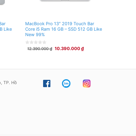
Bar
MacBook Pro 13″ 2019 Touch Bar
B Like
Core i5 Ram 16 GB – SSD 512 GB Like
New 99%
10.390.000
₫
12.390.000
₫
0
out
of
5
, TP. Hồ