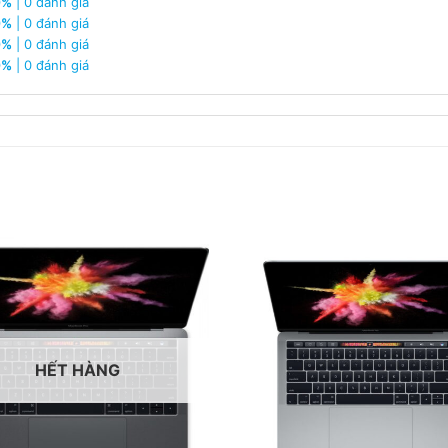
0%
| 0 đánh giá
0%
| 0 đánh giá
0%
| 0 đánh giá
x 1600
0%
| 0 đánh giá
y
2
d/m
ated PCIe
Type-C
HẾT HÀNG
e Output