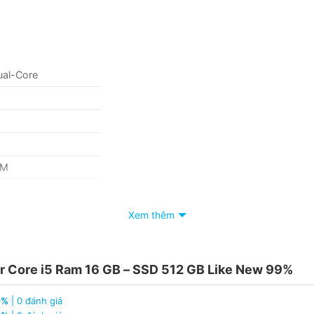
Dual-Core
AM
Xem thêm
hics 550
r Core i5 Ram 16 GB – SSD 512 GB Like New 99%
0%
| 0 đánh giá