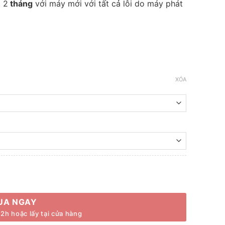
 2
tháng
với máy mới với tất cả lỗi do máy phát
XÓA
00 ₫.
UA NGAY
2h hoặc lấy tại cửa hàng