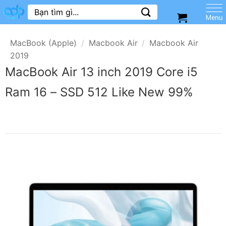
Skip
Tìm
kiếm:
to
content
MacBook (Apple)
/
Macbook Air
/
Macbook Air
2019
MacBook Air 13 inch 2019 Core i5
Ram 16 – SSD 512 Like New 99%