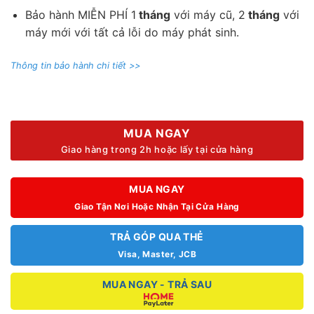
Bảo hành MIỄN PHÍ 1
tháng
với máy cũ, 2
tháng
với
máy mới với tất cả lỗi do máy phát sinh.
Thông tin bảo hành chi tiết >>
MUA NGAY
Giao hàng trong 2h hoặc lấy tại cửa hàng
MUA NGAY
Giao Tận Nơi Hoặc Nhận Tại Cửa Hàng
TRẢ GÓP QUA THẺ
Visa, Master, JCB
MUA NGAY - TRẢ SAU