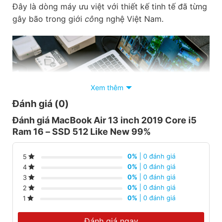
Đây là dòng máy ưu việt với thiết kế tinh tế đã từng
gây bão trong giới
cô
ng nghệ Việt Nam.
Xem thêm
Đánh giá (0)
Đánh giá MacBook Air 13 inch 2019 Core i5
Ram 16 – SSD 512 Like New 99%
0%
| 0 đánh giá
5
0%
| 0 đánh giá
4
0%
| 0 đánh giá
3
0%
| 0 đánh giá
2
0%
| 0 đánh giá
1
Tại thị trường Việt Nam, MacBook Air cũng là dòng
máy có tiếng vang lớn. Các thế hệ máy tính của
Đánh giá ngay