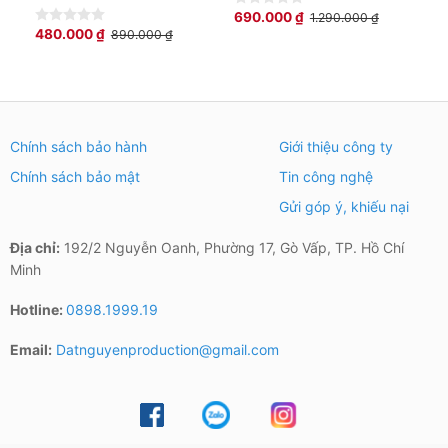
690.000
₫
1.290.000
₫
0
out
480.000
₫
890.000
₫
0
of
out
5
of
5
Chính sách bảo hành
Giới thiệu công ty
Chính sách bảo mật
Tin công nghệ
Gửi góp ý, khiếu nại
Địa chỉ:
192/2 Nguyễn Oanh, Phường 17, Gò Vấp, TP. Hồ Chí
Minh
Hotline:
0898.1999.19
Email:
Datnguyenproduction@gmail.com