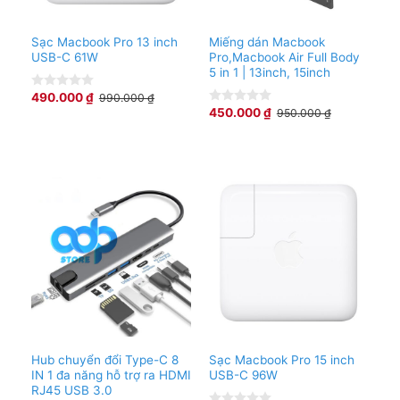
Sạc Macbook Pro 13 inch
Miếng dán Macbook
USB-C 61W
Pro,Macbook Air Full Body
5 in 1 | 13inch, 15inch
490.000
₫
990.000
₫
0
out
450.000
₫
950.000
₫
0
of
out
5
of
5
Hub chuyển đổi Type-C 8
Sạc Macbook Pro 15 inch
IN 1 đa năng hỗ trợ ra HDMI
USB-C 96W
RJ45 USB 3.0