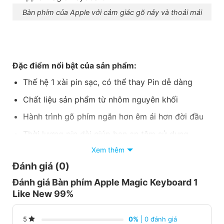
Bàn phím của Apple với cảm giác gõ nảy và thoải mái
Đặc điểm nổi bật của sản phẩm:
Thế hệ 1 xài pin sạc, có thể thay Pin dễ dàng
Chất liệu sản phẩm từ nhôm nguyên khối
Hành trình gõ phím ngắn hơn êm ái hơn đời đầu
Thời lượng pin dài giúp bạn an tâm sử dụng
Xem thêm
Tương thích:
Đánh giá (0)
Các dòng MacBook, IMac, Mac Mini, ….
Đánh giá Bàn phím Apple Magic Keyboard 1
Các dòng iPad
Like New 99%
Các dòng laptop có kết nối Bluetooth
0%
| 0 đánh giá
5