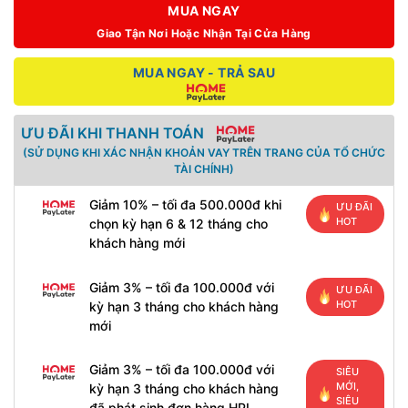
MUA NGAY
Giao Tận Nơi Hoặc Nhận Tại Cửa Hàng
MUA NGAY - TRẢ SAU
ƯU ĐÃI KHI THANH TOÁN
(SỬ DỤNG KHI XÁC NHẬN KHOẢN VAY TRÊN TRANG CỦA TỔ CHỨC
TÀI CHÍNH)
Giảm 10% – tối đa 500.000đ khi
ƯU ĐÃI
HOT
chọn kỳ hạn 6 & 12 tháng cho
khách hàng mới
Giảm 3% – tối đa 100.000đ với
ƯU ĐÃI
HOT
kỳ hạn 3 tháng cho khách hàng
mới
Giảm 3% – tối đa 100.000đ với
SIÊU
MỚI,
kỳ hạn 3 tháng cho khách hàng
SIÊU
đã phát sinh đơn hàng HPL