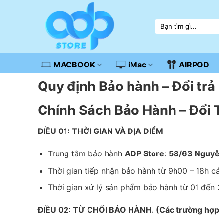
Skip
to
Tìm
content
kiếm:
MACBOOK
iMac
AIRPOD
Quy định Bảo hành – Đổi trả
Chính Sách Bảo Hành – Đổi 
ĐIỀU 01: THỜI GIAN VÀ ĐỊA ĐIỂM
Trung tâm bảo hành
ADP Store
:
58/63 Nguyễn
Thời gian tiếp nhận bảo hành từ 9h00 – 18h c
Thời gian xử lý sản phẩm bảo hành từ 01 đến 
ĐIỀU 02: TỪ CHỐI BẢO HÀNH. (Các trường hợp